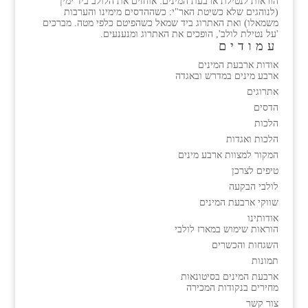
הוראות לנטילת ארבעת המינים: אוחזים את הלולב ביד ימין
(לנוהגים שלא כשיטת האר"י: כשההדסים מימינו והערבות
משמאלו) ואת האתרוג ביד שמאל כשהפיטם כלפי מטה. מברכים
'על נטילת לולב', הופכים את האתרוג ומנענעים.
עמודים
אודות ארבעת המינים
ארבע מינים במדרש ובאגדה
אתרוגים
הדסים
הלכות
הלכות ואגדות
המקור למצוות ארבע מינים
טיפים לצרכן
לולבי הבקעה
שווקי ארבעת המינים
אודותינו
הוראות שימוש במארז לולבי
השגחות והכשרים
תמונות
ארבעת המינים בסיטונאות
מחירים בנקודות המכירה
צור קשר