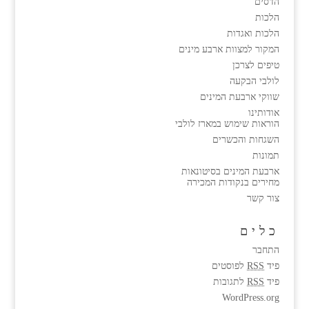
הדסים
הלכות
הלכות ואגדות
המקור למצוות ארבע מינים
טיפים לצרכן
לולבי הבקעה
שווקי ארבעת המינים
אודותינו
הוראות שימוש במארז לולבי
השגחות והכשרים
תמונות
ארבעת המינים בסיטונאות
מחירים בנקודות המכירה
צור קשר
כלים
התחבר
פיד
RSS
לפוסטים
פיד
RSS
לתגובות
WordPress.org