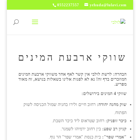
0552237557
yehuda@lulavi.com
שווקי ארבעת המינים
הבהרה: לרשת לולבי אין קשר לאף אחד משווקי ארבעת המינים
המוזכרים בדף זה! נא לא לפנות אלינו בשאלות בנושא, זה מאוד
מפריע.
שווקי 4 המינים בירושלים:
שוק מחנה יהודה:
רחוב חיים ולירו בחניה שמול הכניסה לשוק
הפתוח.
כיכר זופניק:
רחוב שטראוס ליד כיכר השבת.
קניון רב שפע:
בין רחוב ירמיהו לשמגר.
"אמרי שפר":
בית כנסת "אמרי שפר" הר נוף.